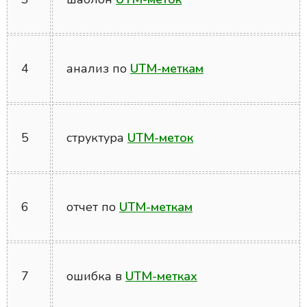
4
анализ по
UTM-меткам
5
структура
UTM-меток
6
отчет по
UTM-меткам
7
ошибка в
UTM-метках