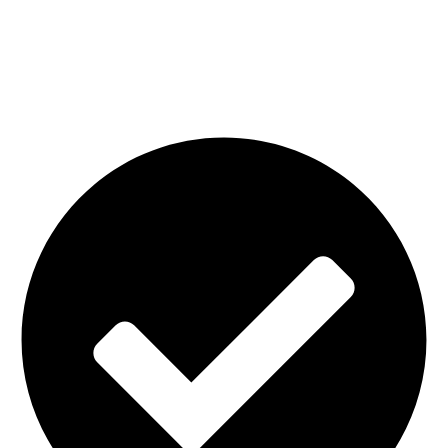
Реквизиты
ИНН 770874583906
ОРГНИП 321774600466888