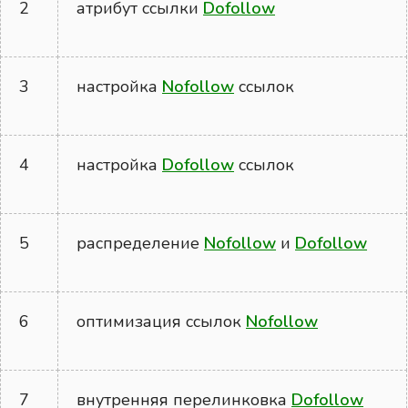
2
атрибут ссылки
Dofollow
3
настройка
Nofollow
ссылок
4
настройка
Dofollow
ссылок
5
распределение
Nofollow
и
Dofollow
6
оптимизация ссылок
Nofollow
7
внутренняя перелинковка
Dofollow