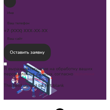
+7 (XXX) XXX-XX-XX
Оставить заявку
Я выражаю согласие на обработку ваших
персональных данных, согласно
политике
конфиденциальности
*
This field should be left blank