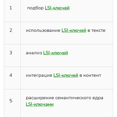
1
подбор
LSI-ключей
2
использование
LSI-ключей
в тексте
3
анализ
LSI-ключей
4
интеграция
LSI-ключей
в контент
расширение семантического ядра
5
LSI-ключами