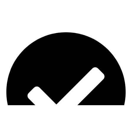
Реквизиты
ИНН 770874583906
ОРГНИП 321774600466888