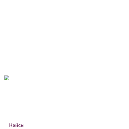
8 (995) 501-82-11
go@seomgroup.ru
Компания
Кейсы